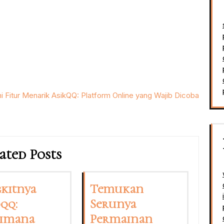
i Fitur Menarik AsikQQ: Platform Online yang Wajib Dicoba
ated Posts
kitnya
Temukan
qq:
Serunya
aimana
Permainan