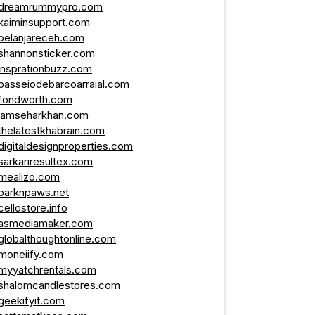
dreamrummypro.com
kaiminsupport.com
belanjareceh.com
shannonsticker.com
insprationbuzz.com
passeiodebarcoarraial.com
fondworth.com
iamseharkhan.com
thelatestkhabrain.com
digitaldesignproperties.com
sarkariresultex.com
mealizo.com
barknpaws.net
cellostore.info
asmediamaker.com
globalthoughtonline.com
moneiify.com
myyatchrentals.com
shalomcandlestores.com
geekifyit.com