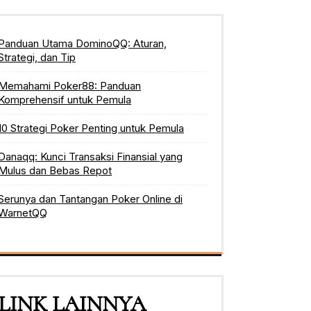
Panduan Utama DominoQQ: Aturan,
Strategi, dan Tip
Memahami Poker88: Panduan
Komprehensif untuk Pemula
10 Strategi Poker Penting untuk Pemula
Danaqq: Kunci Transaksi Finansial yang
Mulus dan Bebas Repot
Serunya dan Tantangan Poker Online di
WarnetQQ
LINK LAINNYA