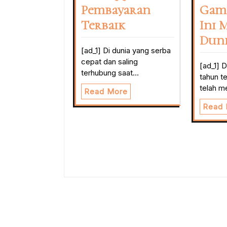
Pembayaran
Gam
Terbaik
Ini 
Dun
[ad_1] Di dunia yang serba
cepat dan saling
[ad_1] 
terhubung saat…
tahun te
telah m
Read More
Read 