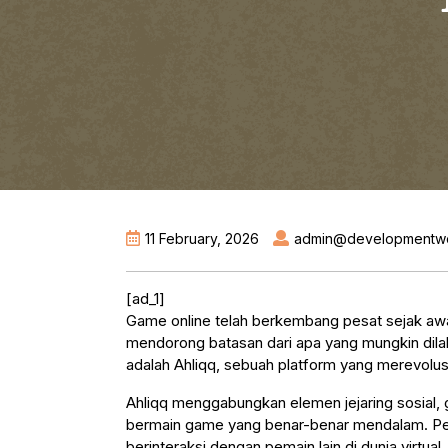
11 February, 2026
admin@developmentw
[ad_1]
Game online telah berkembang pesat sejak aw
mendorong batasan dari apa yang mungkin dilak
adalah Ahliqq, sebuah platform yang merevolus
Ahliqq menggabungkan elemen jejaring sosial, 
bermain game yang benar-benar mendalam. Pe
berinteraksi dengan pemain lain di dunia virtua