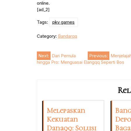
online.
[ad_2]
Tags:
pkv games
Category:
Bandarqq
Post
Next:
Dari Pemula
Previous:
Menjelajah
hingga Pro: Menguasai Elangqq Seperti Bos
navigation
Rel
Melepaskan
Bang
Kekuatan
Depo
Danaqq: Solusi
Bag