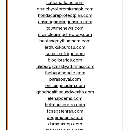
sattamatkaes.com
crunchyrollpremiumapk.com
hondacareprotectplan.com
casinogamblingcasino.com
towtimenews.com
draincleaningdirectory.com
baotangmythuathcm.com
jethukukburosu.com
somniumforge.com
bloglibraries.com
luleburgaznakliyatfirmasi.com
thebapehoodie.com
parasosyal.com
enticingmuslim.com
goodhealthsoundwealth.com
elenapoems.com
hellmouseretro.com
fcsabatehran.com
dogemutants.com
duramaxtop.com