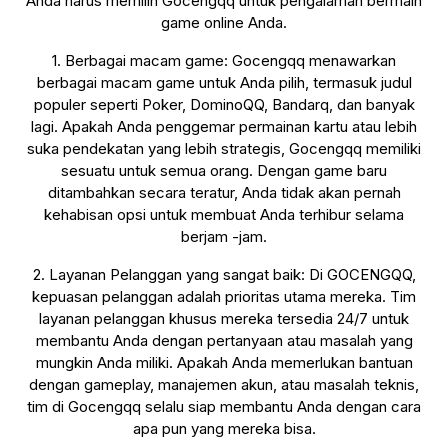
Anda harus memilih Gocengqq untuk pengalaman bermain
game online Anda.
1. Berbagai macam game: Gocengqq menawarkan
berbagai macam game untuk Anda pilih, termasuk judul
populer seperti Poker, DominoQQ, Bandarq, dan banyak
lagi. Apakah Anda penggemar permainan kartu atau lebih
suka pendekatan yang lebih strategis, Gocengqq memiliki
sesuatu untuk semua orang. Dengan game baru
ditambahkan secara teratur, Anda tidak akan pernah
kehabisan opsi untuk membuat Anda terhibur selama
berjam -jam.
2. Layanan Pelanggan yang sangat baik: Di GOCENGQQ,
kepuasan pelanggan adalah prioritas utama mereka. Tim
layanan pelanggan khusus mereka tersedia 24/7 untuk
membantu Anda dengan pertanyaan atau masalah yang
mungkin Anda miliki. Apakah Anda memerlukan bantuan
dengan gameplay, manajemen akun, atau masalah teknis,
tim di Gocengqq selalu siap membantu Anda dengan cara
apa pun yang mereka bisa.