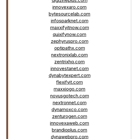
digizineplus.com
innovexaro.com
bytesourcelab.com
infosparknet.com
maxxifyitnow.com
quixifynow.com
zephyruspro.com
optipathx.com
nextronixlab.com
zentrixhq.com
innovestanet.com
dynabytexpert.com
flexifyit.com
maxxiogo.com
novusgotech.com
nextronnet.com
dynamoxco.com
zenturogen.com
innovexaweb.com
brandioplus.com
dynawebpro.com