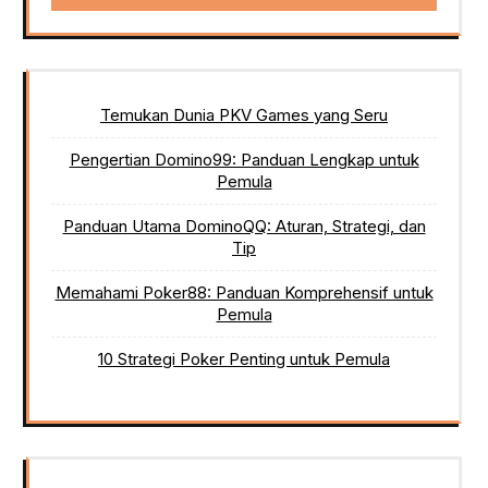
Temukan Dunia PKV Games yang Seru
Pengertian Domino99: Panduan Lengkap untuk
Pemula
Panduan Utama DominoQQ: Aturan, Strategi, dan
Tip
Memahami Poker88: Panduan Komprehensif untuk
Pemula
10 Strategi Poker Penting untuk Pemula