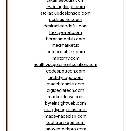
takamasoudia.com
twdoingthings.com
stellabluedesignsco.com
paulsauthor.com
desirablecodeful.com
flexigennet.com
heronameclub.com
medmarket.io
outdoortablez.com
infotomy.com
healthysupplementsolution.com
codespottech.com
techdynogo.com
magchronicle.com
digipediatech.com
maglinkitnow.com
byteinsightweb.com
magdynogenius.com
magsynapselab.com
techtronixgen.com
innovextechpro.com