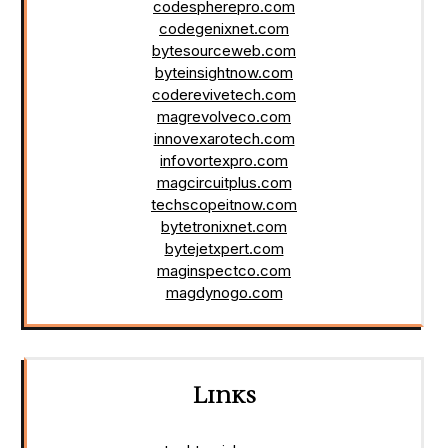
codespherepro.com
codegenixnet.com
bytesourceweb.com
byteinsightnow.com
coderevivetech.com
magrevolveco.com
innovexarotech.com
infovortexpro.com
magcircuitplus.com
techscopeitnow.com
bytetronixnet.com
bytejetxpert.com
maginspectco.com
magdynogo.com
Links