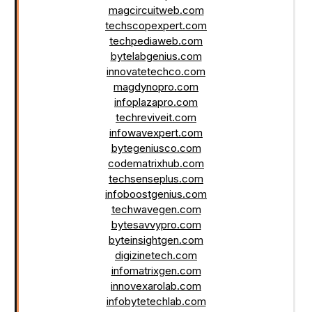
magcircuitweb.com
techscopexpert.com
techpediaweb.com
bytelabgenius.com
innovatetechco.com
magdynopro.com
infoplazapro.com
techreviveit.com
infowavexpert.com
bytegeniusco.com
codematrixhub.com
techsenseplus.com
infoboostgenius.com
techwavegen.com
bytesavvypro.com
byteinsightgen.com
digizinetech.com
infomatrixgen.com
innovexarolab.com
infobytetechlab.com