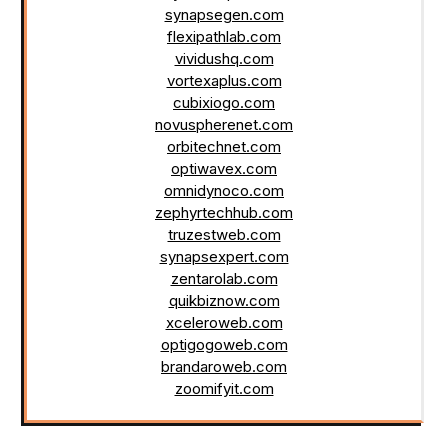
synapsegen.com
flexipathlab.com
vividushq.com
vortexaplus.com
cubixiogo.com
novuspherenet.com
orbitechnet.com
optiwavex.com
omnidynoco.com
zephyrtechhub.com
truzestweb.com
synapsexpert.com
zentarolab.com
quikbiznow.com
xceleroweb.com
optigogoweb.com
brandaroweb.com
zoomifyit.com