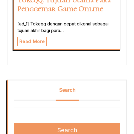
Tokeqq: Tujuan Utama Para
Penggemar Game Online
[ad_1] Tokeqq dengan cepat dikenal sebagai
tujuan akhir bagi para…
Read More
Search
Search