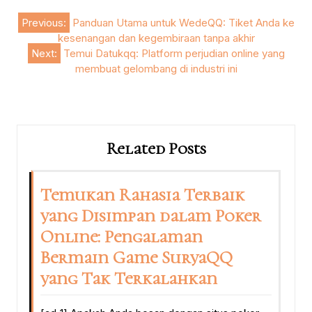
Post
Previous:
Panduan Utama untuk WedeQQ: Tiket Anda ke
kesenangan dan kegembiraan tanpa akhir
navigation
Next:
Temui Datukqq: Platform perjudian online yang
membuat gelombang di industri ini
Related Posts
Temukan Rahasia Terbaik
yang Disimpan dalam Poker
Online: Pengalaman
Bermain Game SuryaQQ
yang Tak Terkalahkan