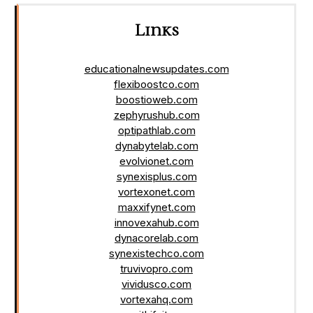
Links
educationalnewsupdates.com
flexiboostco.com
boostioweb.com
zephyrushub.com
optipathlab.com
dynabytelab.com
evolvionet.com
synexisplus.com
vortexonet.com
maxxifynet.com
innovexahub.com
dynacorelab.com
synexistechco.com
truvivopro.com
vividusco.com
vortexahq.com