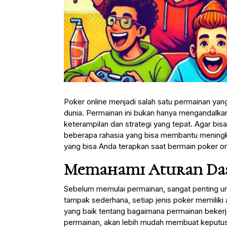
Poker online menjadi salah satu permainan yan
dunia. Permainan ini bukan hanya mengandalk
keterampilan dan strategi yang tepat. Agar bi
beberapa rahasia yang bisa membantu meningka
yang bisa Anda terapkan saat bermain poker on
Memahami Aturan Da
Sebelum memulai permainan, sangat penting u
tampak sederhana, setiap jenis poker memilik
yang baik tentang bagaimana permainan bekerja
permainan, akan lebih mudah membuat keputus