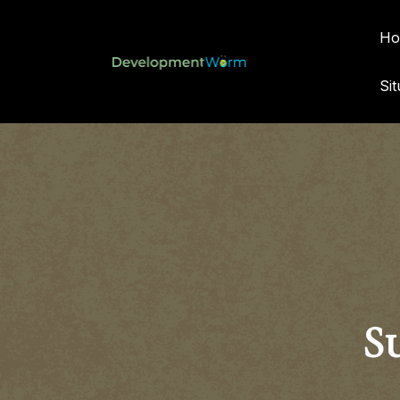
Skip
to
Ho
content
Sit
S