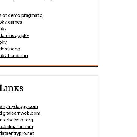
slot demo pragmatic
pkv games
pkv
dominoqq pkv
pkv
dominoqq
pkv bandarqq
Links
whymydoggy.com
digitalearnweb.com
interbolaslot.org
palmkuafor.com
dataentrypro.net