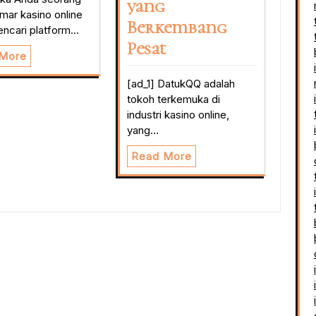
yang
ar kasino online
Berkembang
ncari platform…
Pesat
More
[ad_1] DatukQQ adalah
tokoh terkemuka di
industri kasino online,
yang…
Read More