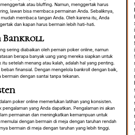
i menggertak atau bluffing. Namun, menggertak harus
u sering, lawan bisa membaca permainan Anda. Sebaliknya,
bih mudah membaca tangan Anda. Oleh karena itu, Anda
ertak dan kapan harus bermain lebih hati-hati.
n Bankroll
ng sering diabaikan oleh pemain poker online, namun
 batasan berapa banyak uang yang mereka siapkan untuk
 itu setelah menang atau kalah, adalah hal yang penting.
beban finansial. Dengan mengelola bankroll dengan baik,
 bermain dengan santai tanpa tekanan.
sten
 dalam poker online memerlukan latihan yang konsisten.
 pengalaman yang Anda dapatkan. Pengalaman ini akan
alam permainan dan meningkatkan kemampuan untuk
 memulai dengan bermain di meja dengan taruhan rendah
nya bermain di meja dengan taruhan yang lebih tinggi.