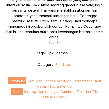
interaksi sosial. Baik Anda seorang gamer biasa yang ingin
bersantai setelah hari yang melelahkan atau pemain
kompetitif yang mencari tantangan baru, Gocengqq
memiliki sesuatu untuk semua orang. Jadi mengapa
menunggu? Bergabunglah dengan komunitas Gocengqq
hari ini dan temukan dunia baru kesenangan bermain game
online.
[ad_2]
Tags:
pkv games
Category:
Bandarqq
Post
Previous:
Temukan Sensasi Wedeqq: Perbatasan Baru
dalam Hiburan Virtual
navigation
Next:
Strategi Kemenangan Datukqq: Tips dan Trik
Sukses Poker