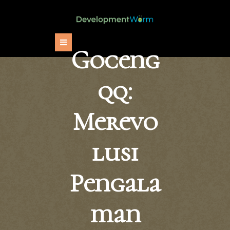
Skip
to
content
Open
Goceng
Button
qq:
Merevo
lusi
Pengala
man