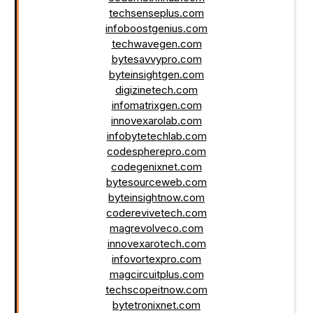
techsenseplus.com
infoboostgenius.com
techwavegen.com
bytesavvypro.com
byteinsightgen.com
digizinetech.com
infomatrixgen.com
innovexarolab.com
infobytetechlab.com
codespherepro.com
codegenixnet.com
bytesourceweb.com
byteinsightnow.com
coderevivetech.com
magrevolveco.com
innovexarotech.com
infovortexpro.com
magcircuitplus.com
techscopeitnow.com
bytetronixnet.com