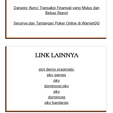
Danaqq: Kunci Transaksi Finansial yang Mulus dan
Bebas Repot
Serunya dan Tantangan Poker Online di WarnetQQ
LINK LAINNYA
slot demo pragmatic
pkv games
pkv
dominoqq pkv
pkv
dominoqq
pkv bandarqq