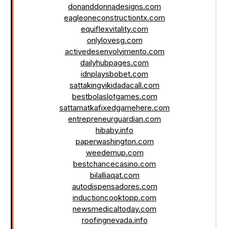
donanddonnadesigns.com
eagleoneconstructiontx.com
equiflexvitality.com
onlylovesg.com
activedesenvolvimento.com
dailyhubpages.com
idnplaysbobet.com
sattakingvikidadacall.com
bestbolaslotgames.com
sattamatkafixedgamehere.com
entrepreneurguardian.com
hibaby.info
paperwashington.com
weedemup.com
bestchancecasino.com
bilalliaqat.com
autodispensadores.com
inductioncooktopp.com
newsmedicaltoday.com
roofingnevada.info