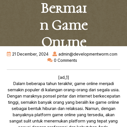
Bermai
n Game
Online
21 December, 2024
admin@developmentworm.com
0 Comments
[ad_1]
Dalam beberapa tahun terakhir, game online menjadi
semakin populer di kalangan orang-orang dari segala usia.
Dengan maraknya ponsel pintar dan internet berkecepatan
tinggi, semakin banyak orang yang beralih ke game online
sebagai bentuk hiburan dan relaksasi. Namun, dengan
banyaknya platform game online yang tersedia, akan
sangat sulit untuk menemukan platform yang tepat yang