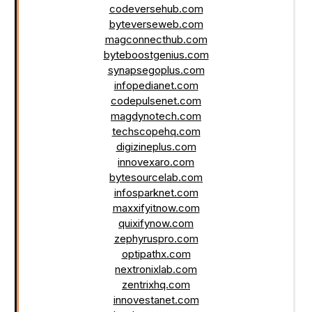
codeversehub.com
byteverseweb.com
magconnecthub.com
byteboostgenius.com
synapsegoplus.com
infopedianet.com
codepulsenet.com
magdynotech.com
techscopehq.com
digizineplus.com
innovexaro.com
bytesourcelab.com
infosparknet.com
maxxifyitnow.com
quixifynow.com
zephyruspro.com
optipathx.com
nextronixlab.com
zentrixhq.com
innovestanet.com