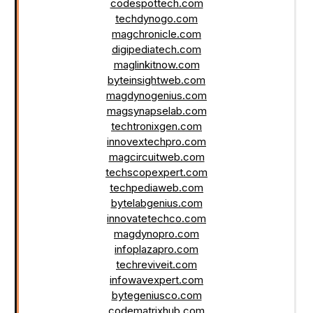
codespottech.com
techdynogo.com
magchronicle.com
digipediatech.com
maglinkitnow.com
byteinsightweb.com
magdynogenius.com
magsynapselab.com
techtronixgen.com
innovextechpro.com
magcircuitweb.com
techscopexpert.com
techpediaweb.com
bytelabgenius.com
innovatetechco.com
magdynopro.com
infoplazapro.com
techreviveit.com
infowavexpert.com
bytegeniusco.com
codematrixhub.com