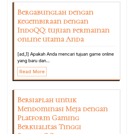
Bergabunglah dengan
kegembiraan dengan
IndoQQ: tujuan permainan
online utama Anda
[ad_1] Apakah Anda mencari tujuan game online
yang baru dan…
Read More
Bersiaplah untuk
Mendominasi Meja dengan
Platform Gaming
Berkualitas Tinggi