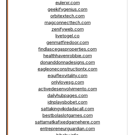
eulerxr.com
geekifygenius.com
orbitextech.com
magconnecttech.com
zenifyweb.com
livetogel.co
genmatfiredoor.com
findlascegasproperties.com
healthhavenrobbie.com
donanddonnadesigns.com
eagleoneconstructiontx.com
equiflexvitality.com
onlylovesg.com
activedesenvolvimento.com
dailyhubpages.com
idnplaysbobet.com
sattakingvikidadacall.com
bestbolaslotgames.com
sattamatkafixedgamehere.com
entrepreneurguardian.com