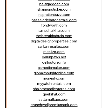
belanjareceh.com
shannonsticker.com
insprationbuzz.com
passeiodebarcoarraial.com
fondworth.com
iamseharkhan.com
thelatestkhabrain.com
digitaldesignproperties.com
sarkariresultex.com
mealizo.com
barknpaws.net
cellostore.info
asmediamaker.com
globalthoughtonline.com
moneiify.com
myyatchrentals.com
shalomcandlestores.com
geekifyit.com
sattamatkaes.com
crunchyrollpremiumapk.com