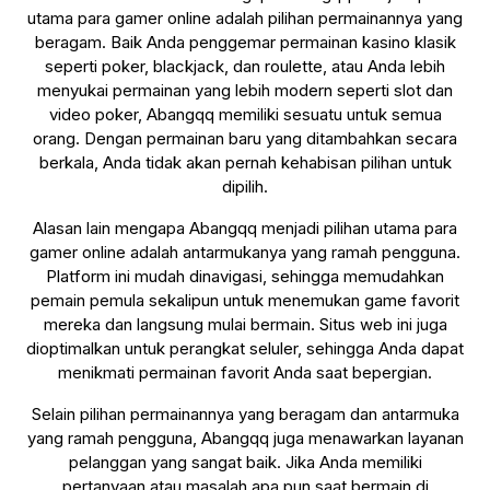
utama para gamer online adalah pilihan permainannya yang
beragam. Baik Anda penggemar permainan kasino klasik
seperti poker, blackjack, dan roulette, atau Anda lebih
menyukai permainan yang lebih modern seperti slot dan
video poker, Abangqq memiliki sesuatu untuk semua
orang. Dengan permainan baru yang ditambahkan secara
berkala, Anda tidak akan pernah kehabisan pilihan untuk
dipilih.
Alasan lain mengapa Abangqq menjadi pilihan utama para
gamer online adalah antarmukanya yang ramah pengguna.
Platform ini mudah dinavigasi, sehingga memudahkan
pemain pemula sekalipun untuk menemukan game favorit
mereka dan langsung mulai bermain. Situs web ini juga
dioptimalkan untuk perangkat seluler, sehingga Anda dapat
menikmati permainan favorit Anda saat bepergian.
Selain pilihan permainannya yang beragam dan antarmuka
yang ramah pengguna, Abangqq juga menawarkan layanan
pelanggan yang sangat baik. Jika Anda memiliki
pertanyaan atau masalah apa pun saat bermain di