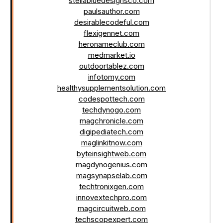
stellabluedesignsco.com
paulsauthor.com
desirablecodeful.com
flexigennet.com
heronameclub.com
medmarket.io
outdoortablez.com
infotomy.com
healthysupplementsolution.com
codespottech.com
techdynogo.com
magchronicle.com
digipediatech.com
maglinkitnow.com
byteinsightweb.com
magdynogenius.com
magsynapselab.com
techtronixgen.com
innovextechpro.com
magcircuitweb.com
techscopexpert.com