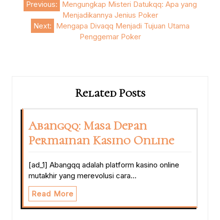
Post
Previous:
Mengungkap Misteri Datukqq: Apa yang
Menjadikannya Jenius Poker
navigation
Next:
Mengapa Divaqq Menjadi Tujuan Utama
Penggemar Poker
Related Posts
Abangqq: Masa Depan
Permainan Kasino Online
[ad_1] Abangqq adalah platform kasino online
mutakhir yang merevolusi cara…
Read More