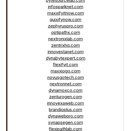
bytesourcelab.com
infosparknet.com
maxxifyitnow.com
quixifynow.com
zephyruspro.com
optipathx.com
nextronixlab.com
zentrixhq.com
innovestanet.com
dynabytexpert.com
flexifyit.com
maxxiogo.com
novusgotech.com
nextronnet.com
dynamoxco.com
zenturogen.com
innovexaweb.com
brandioplus.com
dynawebpro.com
synapsegen.com
flexipathlab.com