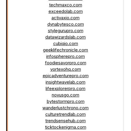
techmaxco.com
exceedolab.com
activaxio.com
dynabytesco.com
stylegurupro.com
datawizardslab.com
cubiqio.com
geeklifechronicle.com
infospherepro.com
foodiesavorpro.com
vortexohq.com
epicadventurepro.com
insightwavelab.com
lifeexplorerpro.com
novusgo.com
bytestormpro.com
wanderlustchrono.com
culturetrendlab.com
trendsensehub.com
ticktockenigma.com