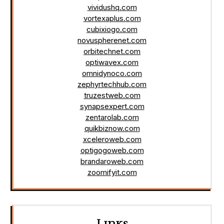
vividushq.com
vortexaplus.com
cubixiogo.com
novuspherenet.com
orbitechnet.com
optiwavex.com
omnidynoco.com
zephyrtechhub.com
truzestweb.com
synapsexpert.com
zentarolab.com
quikbiznow.com
xceleroweb.com
optigogoweb.com
brandaroweb.com
zoomifyit.com
Links