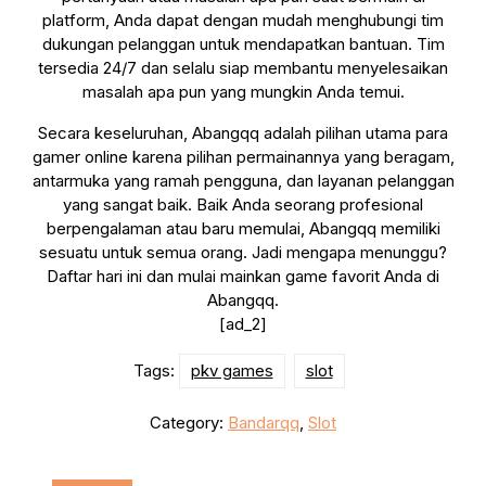
platform, Anda dapat dengan mudah menghubungi tim
dukungan pelanggan untuk mendapatkan bantuan. Tim
tersedia 24/7 dan selalu siap membantu menyelesaikan
masalah apa pun yang mungkin Anda temui.
Secara keseluruhan, Abangqq adalah pilihan utama para
gamer online karena pilihan permainannya yang beragam,
antarmuka yang ramah pengguna, dan layanan pelanggan
yang sangat baik. Baik Anda seorang profesional
berpengalaman atau baru memulai, Abangqq memiliki
sesuatu untuk semua orang. Jadi mengapa menunggu?
Daftar hari ini dan mulai mainkan game favorit Anda di
Abangqq.
[ad_2]
Tags:
pkv games
slot
Category:
Bandarqq
,
Slot