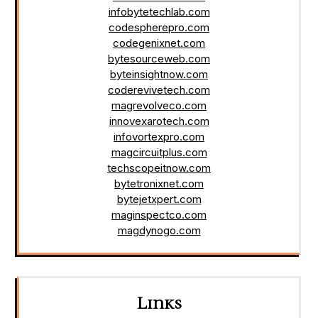
infobytetechlab.com
codespherepro.com
codegenixnet.com
bytesourceweb.com
byteinsightnow.com
coderevivetech.com
magrevolveco.com
innovexarotech.com
infovortexpro.com
magcircuitplus.com
techscopeitnow.com
bytetronixnet.com
bytejetxpert.com
maginspectco.com
magdynogo.com
Links