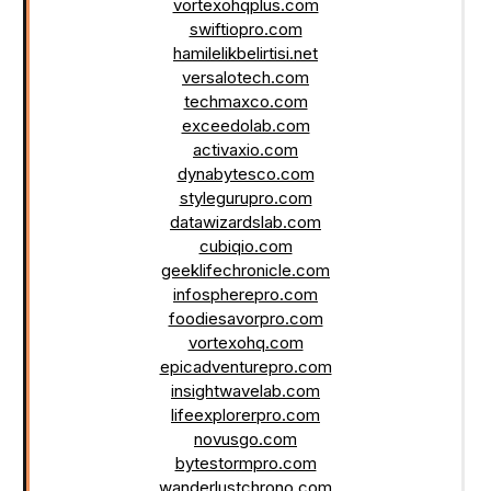
vortexohqplus.com
swiftiopro.com
hamilelikbelirtisi.net
versalotech.com
techmaxco.com
exceedolab.com
activaxio.com
dynabytesco.com
stylegurupro.com
datawizardslab.com
cubiqio.com
geeklifechronicle.com
infospherepro.com
foodiesavorpro.com
vortexohq.com
epicadventurepro.com
insightwavelab.com
lifeexplorerpro.com
novusgo.com
bytestormpro.com
wanderlustchrono.com