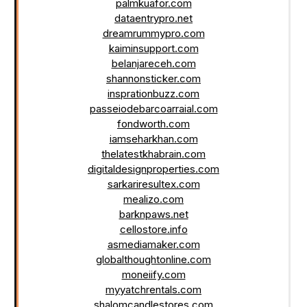
palmkuafor.com
dataentrypro.net
dreamrummypro.com
kaiminsupport.com
belanjareceh.com
shannonsticker.com
insprationbuzz.com
passeiodebarcoarraial.com
fondworth.com
iamseharkhan.com
thelatestkhabrain.com
digitaldesignproperties.com
sarkariresultex.com
mealizo.com
barknpaws.net
cellostore.info
asmediamaker.com
globalthoughtonline.com
moneiify.com
myyatchrentals.com
shalomcandlestores.com