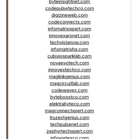
byteinsightnet.com
codepulsetechco.com
digizineweb.com
codeconnectx.com
infomatrixxpert.com
innovexaronet.com
techvistanow.com
infomatrixhq.com
cubixiosparklab.com
novaevotech.com
innovextechco.com
maglinkgenius.com
magcircuitlab.com
codewavex.com
byteboostco.com
elektrabyteco.com
magconnectxpert.com
truzestgenius.com
techpulsenet.com
zephyrtechxpert.com
infovortexco.com