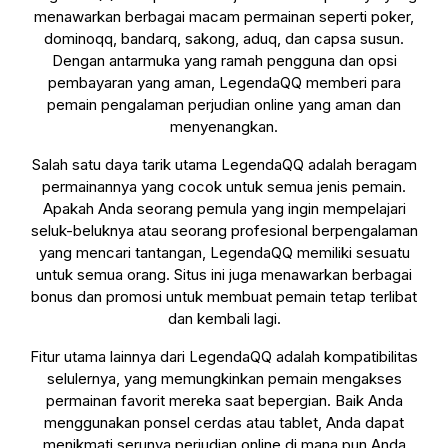
menawarkan berbagai macam permainan seperti poker,
dominoqq, bandarq, sakong, aduq, dan capsa susun.
Dengan antarmuka yang ramah pengguna dan opsi
pembayaran yang aman, LegendaQQ memberi para
pemain pengalaman perjudian online yang aman dan
menyenangkan.
Salah satu daya tarik utama LegendaQQ adalah beragam
permainannya yang cocok untuk semua jenis pemain.
Apakah Anda seorang pemula yang ingin mempelajari
seluk-beluknya atau seorang profesional berpengalaman
yang mencari tantangan, LegendaQQ memiliki sesuatu
untuk semua orang. Situs ini juga menawarkan berbagai
bonus dan promosi untuk membuat pemain tetap terlibat
dan kembali lagi.
Fitur utama lainnya dari LegendaQQ adalah kompatibilitas
selulernya, yang memungkinkan pemain mengakses
permainan favorit mereka saat bepergian. Baik Anda
menggunakan ponsel cerdas atau tablet, Anda dapat
menikmati serunya perjudian online di mana pun Anda