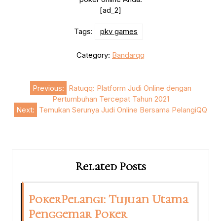
[ad_2]
Tags:
pkv games
Category:
Bandarqq
Post
Previous:
Ratuqq: Platform Judi Online dengan
Pertumbuhan Tercepat Tahun 2021
navigation
Next:
Temukan Serunya Judi Online Bersama PelangiQQ
Related Posts
PokerPelangi: Tujuan Utama
Penggemar Poker