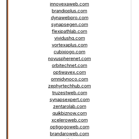
innovexaweb.com
brandioplus.com
dynawebpro.com
synapsegen.com
flexipathlab.com
vividushq.com
vortexaplus.com
cubixiogo.com
novuspherenet.com
orbitechnet.com
optiwavex.com
omnidynoco.com
zephyrtechhub.com
truzestweb.com
synapsexpert.com
zentarolab.com
quikbiznow.com
xceleroweb.com
optigogoweb.com
brandaroweb.com