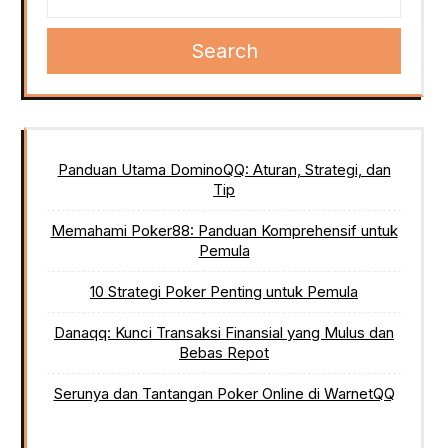
Search
Panduan Utama DominoQQ: Aturan, Strategi, dan
Tip
Memahami Poker88: Panduan Komprehensif untuk
Pemula
10 Strategi Poker Penting untuk Pemula
Danaqq: Kunci Transaksi Finansial yang Mulus dan
Bebas Repot
Serunya dan Tantangan Poker Online di WarnetQQ