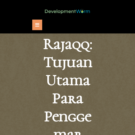
Skip
to
content
Open
Button
Rajaqq:
Tujuan
Utama
Para
Pengge
mar