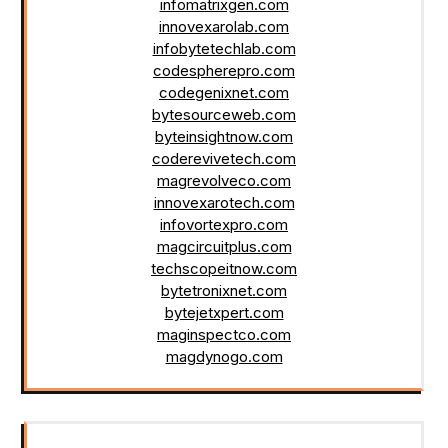
infomatrixgen.com
innovexarolab.com
infobytetechlab.com
codespherepro.com
codegenixnet.com
bytesourceweb.com
byteinsightnow.com
coderevivetech.com
magrevolveco.com
innovexarotech.com
infovortexpro.com
magcircuitplus.com
techscopeitnow.com
bytetronixnet.com
bytejetxpert.com
maginspectco.com
magdynogo.com