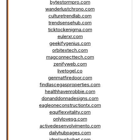
bytestormpro.com
wanderlustchrono.com
culturetrendlab.com
trendsensehub.com
ticktockenigma.com
eulerxr.com
geekifygenius.com
orbitextech.com
magconnecttech.com
zenifyweb.com
livetogel.co
genmatfiredoor.com
findlascegasproperties.com
healthhavenrobbie.com
donanddonnadesigns.com
eagleoneconstructiontx.com
equiflexvitality.com
onlylovesg.com
activedesenvolvimento.com
dailyhubpages.com
idnplaysbobet.com