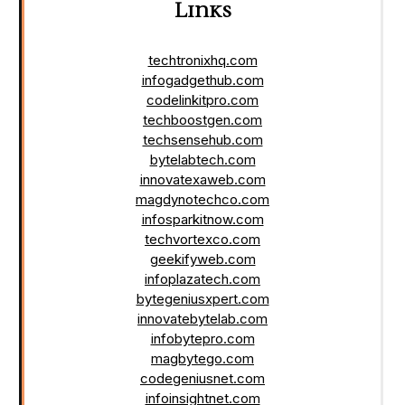
Links
techtronixhq.com
infogadgethub.com
codelinkitpro.com
techboostgen.com
techsensehub.com
bytelabtech.com
innovatexaweb.com
magdynotechco.com
infosparkitnow.com
techvortexco.com
geekifyweb.com
infoplazatech.com
bytegeniusxpert.com
innovatebytelab.com
infobytepro.com
magbytego.com
codegeniusnet.com
infoinsightnet.com