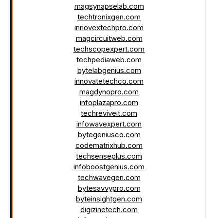
magsynapselab.com
techtronixgen.com
innovextechpro.com
magcircuitweb.com
techscopexpert.com
techpediaweb.com
bytelabgenius.com
innovatetechco.com
magdynopro.com
infoplazapro.com
techreviveit.com
infowavexpert.com
bytegeniusco.com
codematrixhub.com
techsenseplus.com
infoboostgenius.com
techwavegen.com
bytesavvypro.com
byteinsightgen.com
digizinetech.com