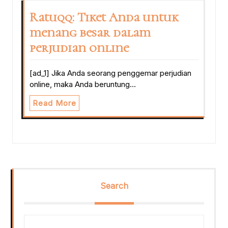
Ratuqq: Tiket Anda untuk
menang besar dalam
perjudian online
[ad_1] Jika Anda seorang penggemar perjudian
online, maka Anda beruntung…
Read More
Search