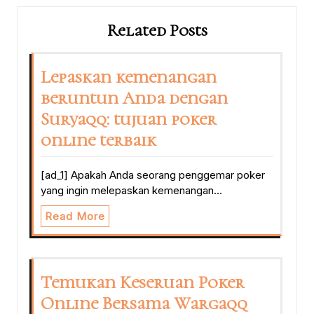
Related Posts
Lepaskan kemenangan
beruntun Anda dengan
Suryaqq: tujuan poker
online terbaik
[ad_1] Apakah Anda seorang penggemar poker
yang ingin melepaskan kemenangan…
Read More
Temukan Keseruan Poker
Online Bersama Wargaqq