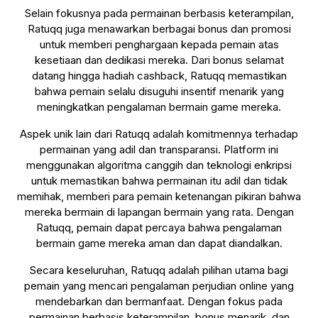
Selain fokusnya pada permainan berbasis keterampilan,
Ratuqq juga menawarkan berbagai bonus dan promosi
untuk memberi penghargaan kepada pemain atas
kesetiaan dan dedikasi mereka. Dari bonus selamat
datang hingga hadiah cashback, Ratuqq memastikan
bahwa pemain selalu disuguhi insentif menarik yang
meningkatkan pengalaman bermain game mereka.
Aspek unik lain dari Ratuqq adalah komitmennya terhadap
permainan yang adil dan transparansi. Platform ini
menggunakan algoritma canggih dan teknologi enkripsi
untuk memastikan bahwa permainan itu adil dan tidak
memihak, memberi para pemain ketenangan pikiran bahwa
mereka bermain di lapangan bermain yang rata. Dengan
Ratuqq, pemain dapat percaya bahwa pengalaman
bermain game mereka aman dan dapat diandalkan.
Secara keseluruhan, Ratuqq adalah pilihan utama bagi
pemain yang mencari pengalaman perjudian online yang
mendebarkan dan bermanfaat. Dengan fokus pada
permainan berbasis keterampilan, bonus menarik, dan