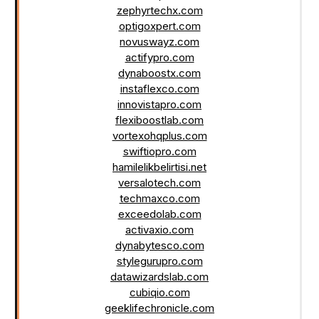
zephyrtechx.com
optigoxpert.com
novuswayz.com
actifypro.com
dynaboostx.com
instaflexco.com
innovistapro.com
flexiboostlab.com
vortexohqplus.com
swiftiopro.com
hamilelikbelirtisi.net
versalotech.com
techmaxco.com
exceedolab.com
activaxio.com
dynabytesco.com
stylegurupro.com
datawizardslab.com
cubiqio.com
geeklifechronicle.com