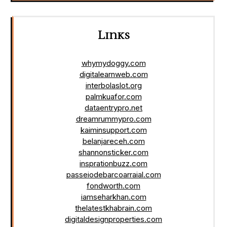
Links
whymydoggy.com
digitalearnweb.com
interbolaslot.org
palmkuafor.com
dataentrypro.net
dreamrummypro.com
kaiminsupport.com
belanjareceh.com
shannonsticker.com
insprationbuzz.com
passeiodebarcoarraial.com
fondworth.com
iamseharkhan.com
thelatestkhabrain.com
digitaldesignproperties.com