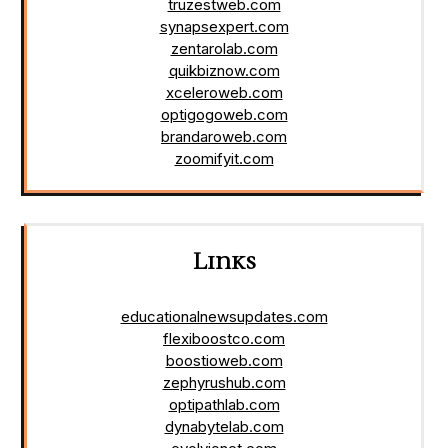
truzestweb.com
synapsexpert.com
zentarolab.com
quikbiznow.com
xceleroweb.com
optigogoweb.com
brandaroweb.com
zoomifyit.com
Links
educationalnewsupdates.com
flexiboostco.com
boostioweb.com
zephyrushub.com
optipathlab.com
dynabytelab.com