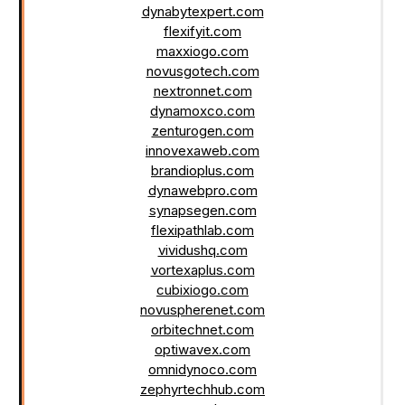
dynabytexpert.com
flexifyit.com
maxxiogo.com
novusgotech.com
nextronnet.com
dynamoxco.com
zenturogen.com
innovexaweb.com
brandioplus.com
dynawebpro.com
synapsegen.com
flexipathlab.com
vividushq.com
vortexaplus.com
cubixiogo.com
novuspherenet.com
orbitechnet.com
optiwavex.com
omnidynoco.com
zephyrtechhub.com