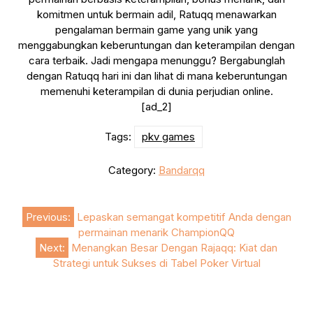
komitmen untuk bermain adil, Ratuqq menawarkan
pengalaman bermain game yang unik yang
menggabungkan keberuntungan dan keterampilan dengan
cara terbaik. Jadi mengapa menunggu? Bergabunglah
dengan Ratuqq hari ini dan lihat di mana keberuntungan
memenuhi keterampilan di dunia perjudian online.
[ad_2]
Tags:
pkv games
Category:
Bandarqq
Post
Previous:
Lepaskan semangat kompetitif Anda dengan
permainan menarik ChampionQQ
navigation
Next:
Menangkan Besar Dengan Rajaqq: Kiat dan
Strategi untuk Sukses di Tabel Poker Virtual