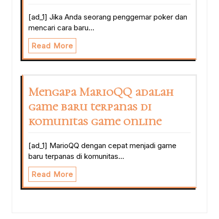
[ad_1] Jika Anda seorang penggemar poker dan
mencari cara baru…
Read More
Mengapa MarioQQ adalah
game baru terpanas di
komunitas game online
[ad_1] MarioQQ dengan cepat menjadi game
baru terpanas di komunitas…
Read More