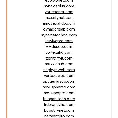
evolvionet.com
synexisplus.com
vortexonet.com
maxxifynet.com
innovexahub.com
dynacorelab.com
synexistechco.com
truvivopro.com
vividusco.com
vortexahq.com
zenithifyit.com
maxxiohub.com
zephyraweb.com
vortexaweb.com
optigeniusco.com
novuspherex.com
novaevopro.com
trusparktech.com
trubrandzhq.com
boostifynet.com
nexventpro.com