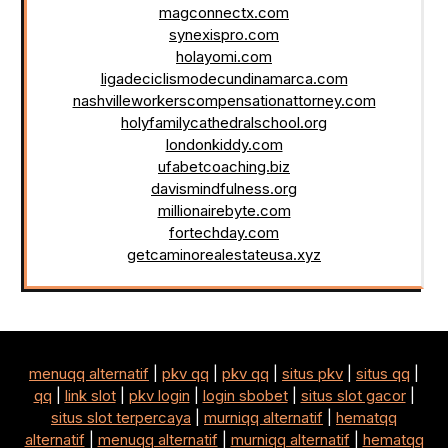
magconnectx.com
synexispro.com
holayomi.com
ligadeciclismodecundinamarca.com
nashvilleworkerscompensationattorney.com
holyfamilycathedralschool.org
londonkiddy.com
ufabetcoaching.biz
davismindfulness.org
millionairebyte.com
fortechday.com
getcaminorealestateusa.xyz
menuqq alternatif
|
pkv qq
|
pkv qq
|
situs pkv
|
situs qq
|
qq
|
link slot
|
pkv login
|
login sbobet
|
situs slot gacor
|
situs slot terpercaya
|
murniqq alternatif
|
hematqq
alternatif
|
menuqq alternatif
|
murniqq alternatif
|
hematqq