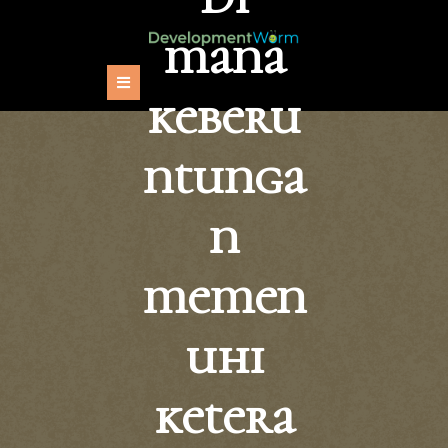
Skip
to
mana
content
Open
keberu
Button
ntunga
n
memen
uhi
ketera