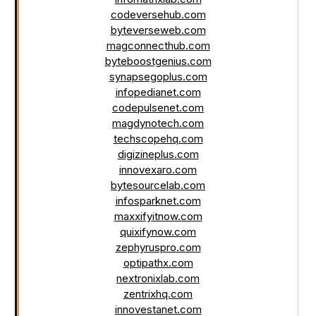
codeversehub.com
byteverseweb.com
magconnecthub.com
byteboostgenius.com
synapsegoplus.com
infopedianet.com
codepulsenet.com
magdynotech.com
techscopehq.com
digizineplus.com
innovexaro.com
bytesourcelab.com
infosparknet.com
maxxifyitnow.com
quixifynow.com
zephyruspro.com
optipathx.com
nextronixlab.com
zentrixhq.com
innovestanet.com