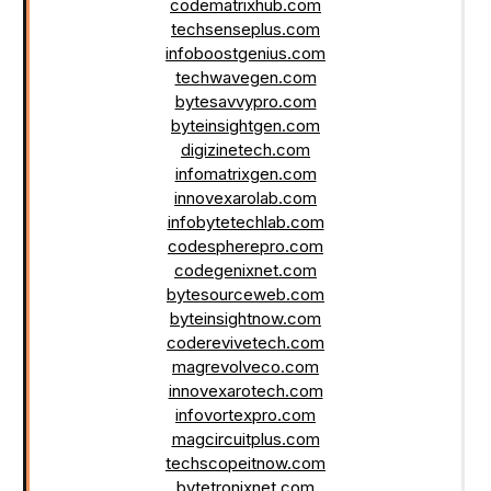
codematrixhub.com
techsenseplus.com
infoboostgenius.com
techwavegen.com
bytesavvypro.com
byteinsightgen.com
digizinetech.com
infomatrixgen.com
innovexarolab.com
infobytetechlab.com
codespherepro.com
codegenixnet.com
bytesourceweb.com
byteinsightnow.com
coderevivetech.com
magrevolveco.com
innovexarotech.com
infovortexpro.com
magcircuitplus.com
techscopeitnow.com
bytetronixnet.com